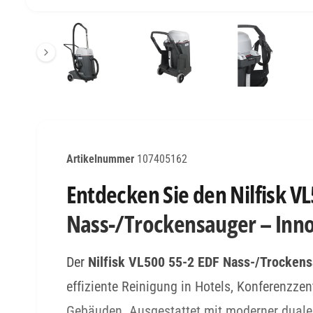
a
1
/
von
8
l
e
r
i
e
a
n
107405162
s
i
Entdecken Sie den Nilfisk V
c
Nass-/Trockensauger – Innov
h
t
Der
Nilfisk VL500 55-2 EDF Nass-/Trocken
v
effiziente Reinigung in Hotels, Konferenzzen
e
r
Gebäuden. Ausgestattet mit moderner dualer 