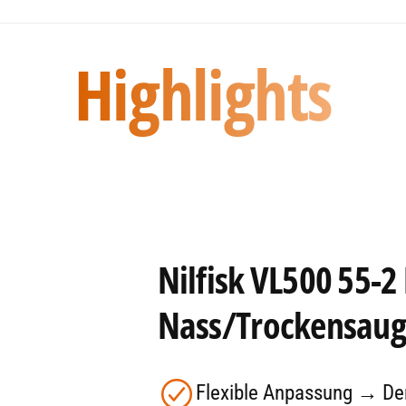
z und Flexibilität, die Sie für
zt erhältlich bei
Highlights
Nilfisk VL500 55-2
Nass/Trockensaug
Flexible Anpassung → Der