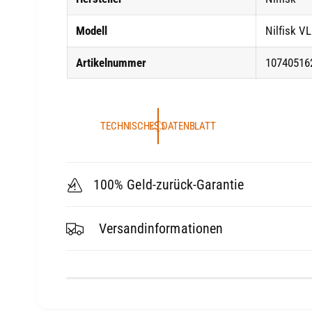
Einfache Nutzung:
Mit intuitiven Verrie
Modell
Nilfisk V
transparenten Ablassschlauch wird eine
Artikelnummer
10740516
ermöglicht. So können Sie auch in engen B
Flexible Anpassung:
Der Sauger ist mit 
TECHNISCHES DATENBLATT
erhältlich und bietet Anpassungsfähigkeit
Reinigungsbedürfnisse. Ausgestattet mit 
Anschlusssystem und einem Edelstahl-Sau
100% Geld-zurück-Garantie
Vielseitigkeit.
Versandinformationen
Der
Nilfisk VL500 55-2 EDF
vereint herausr
Zuverlässigkeit bei niedrigen Anschaffungsk
gründliche Reinigungen in diversen Umgebu