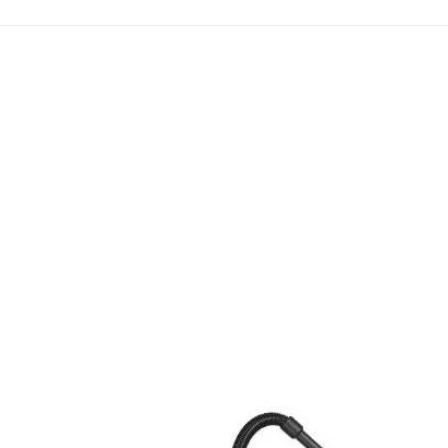
VL500 55-2 EDF
und genießen Sie die Effizien
Ihre Reinigungsanforderungen benötigen. Jet
Staplertechnik24.de
!