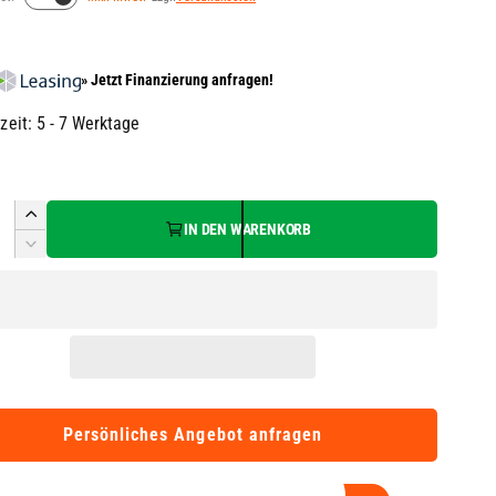
» Jetzt Finanzierung anfragen!
rzeit: 5 - 7 Werktage
E
IN DEN WARENKORB
r
V
h
e
ö
r
h
r
e
i
d
n
i
g
e
e
Persönliches Angebot anfragen
M
r
e
e
n