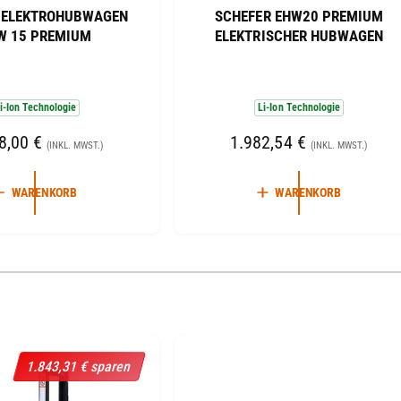
 ELEKTROHUBWAGEN
SCHEFER EHW20 PREMIUM
n
W 15 PREMIUM
ELEKTRISCHER HUBWAGEN
b
i
e
i-Ion Technologie
Li-Ion Technologie
t
8,00 €
N
1.982,54 €
e
(INKL. MWST.)
(INKL. MWST.)
O
r
R
WARENKORB
WARENKORB
:
M
A
L
1
/
von
3
E
R
P
R
1.843,31 € sparen
E