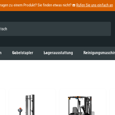
ragen zu einem Produkt? Sie finden etwas nicht? ☎️
Rufen Sie uns einfach an
n
Gabelstapler
Lagerausstattung
Reinigungsmaschi