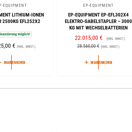
P-EQUIPMENT
EP-EQUIPMENT
A
MENT LITHIUM-IONEN
EP-EQUIPMENT EP-EFL302X4
n
R 2500KG EFL252X2
ELEKTRO-GABELSTAPLER – 300
b
KG MIT WECHSELBATTERIEN
i
inanzierung möglich!
V
22.015,00 €
N
(INKL. MWST.)
e
25,00 €
E
O
28.560,00 €
(INKL. MWST.)
(INKL. MWST.)
t
R
R
e
K
M
WARENKORB
WARENKORB
r
A
A
:
U
L
F
E
1
/
von
3
S
R
P
P
R
R
E
E
I
I