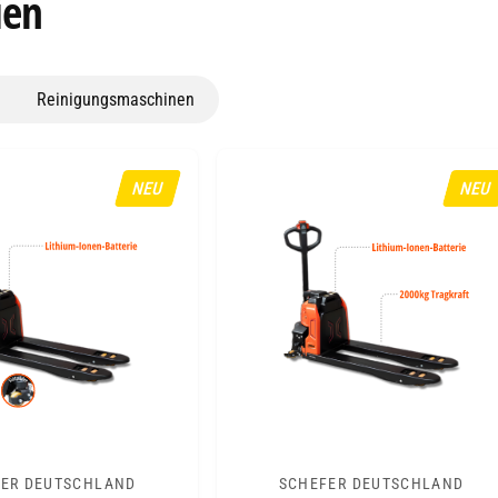
ien
Reinigungsmaschinen
NEU
NEU
ER DEUTSCHLAND
SCHEFER DEUTSCHLAND
A