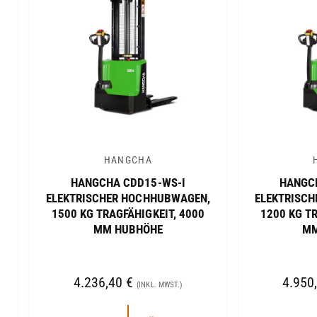
I
S
S
HANGCHA
A
A
HANGCHA CDD15-WS-I
HANGC
n
n
ELEKTRISCHER HOCHHUBWAGEN,
ELEKTRISC
b
b
1500 KG TRAGFÄHIGKEIT, 4000
1200 KG TR
i
i
MM HUBHÖHE
MM
e
e
t
t
N
4.236,40 €
N
4.950
e
e
(INKL. MWST.)
O
O
r
r