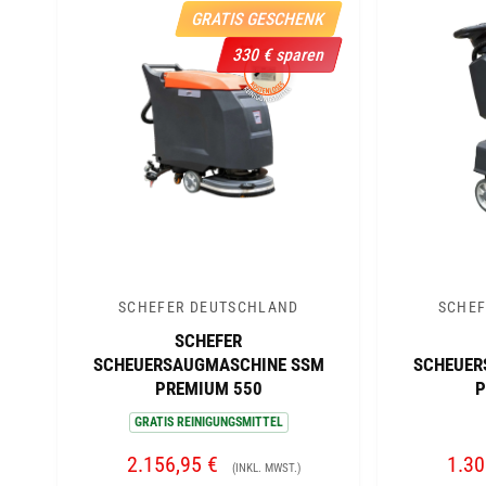
I
I
GRATIS GESCHENK
S
S
330 € sparen
SCHEFER DEUTSCHLAND
SCHEF
A
A
SCHEFER
n
n
SCHEUERSAUGMASCHINE SSM
SCHEUER
b
b
PREMIUM 550
P
i
i
GRATIS REINIGUNGSMITTEL
e
e
V
2.156,95 €
N
V
1.30
t
t
(INKL. MWST.)