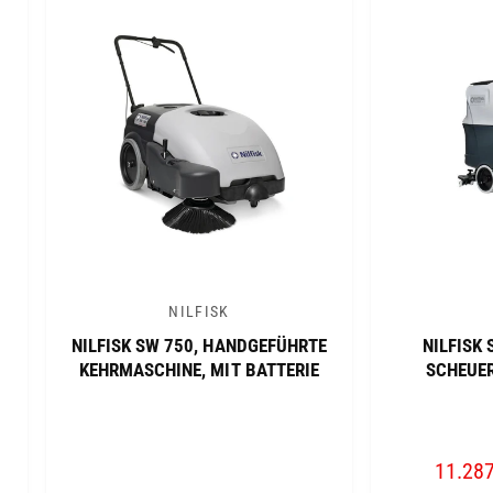
I
I
S
S
NILFISK
A
A
NILFISK SW 750, HANDGEFÜHRTE
NILFISK 
n
n
KEHRMASCHINE, MIT BATTERIE
SCHEUE
b
b
i
i
e
e
V
11.287
t
t