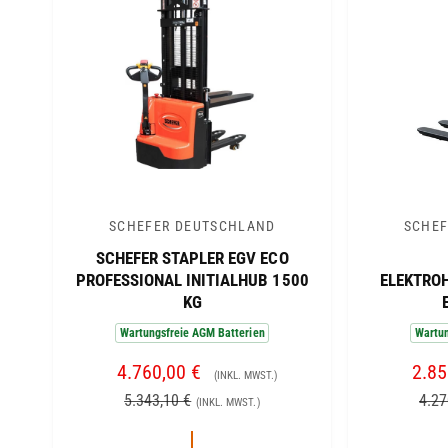
S
S
I
S
SCHEFER DEUTSCHLAND
SCHEF
A
A
SCHEFER STAPLER EGV ECO
n
n
PROFESSIONAL INITIALHUB 1500
ELEKTRO
b
b
KG
i
i
Wartungsfreie AGM Batterien
Wartun
e
e
V
4.760,00 €
N
V
2.85
t
t
(INKL. MWST.)
E
O
E
5.343,10 €
4.27
e
e
(INKL. MWST.)
R
R
R
r
r