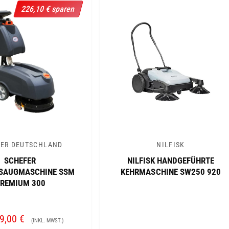
S
S
226,10 € sparen
ER DEUTSCHLAND
NILFISK
A
SCHEFER
NILFISK HANDGEFÜHRTE
n
SAUGMASCHINE SSM
KEHRMASCHINE SW250 920
b
REMIUM 300
i
e
9,00 €
N
t
(INKL. MWST.)