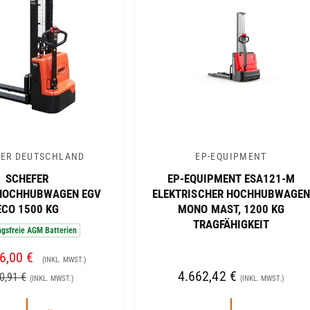
I
S
ER DEUTSCHLAND
EP-EQUIPMENT
A
SCHEFER
EP-EQUIPMENT ESA121-M
n
HOCHHUBWAGEN EGV
ELEKTRISCHER HOCHHUBWAGEN
b
ECO 1500 KG
MONO MAST, 1200 KG
i
TRAGFÄHIGKEIT
gsfreie AGM Batterien
e
6,00 €
N
t
(INKL. MWST.)
O
N
4.662,42 €
0,91 €
e
(INKL. MWST.)
(INKL. MWST.)
R
O
r