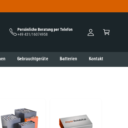
i
W
n
ar
l
e
Persönliche Beratung per Telefon
o
n
+49 431/16074958
g
k
g
o
e
rb
nen
Gebrauchtgeräte
Batterien
Kontakt
n