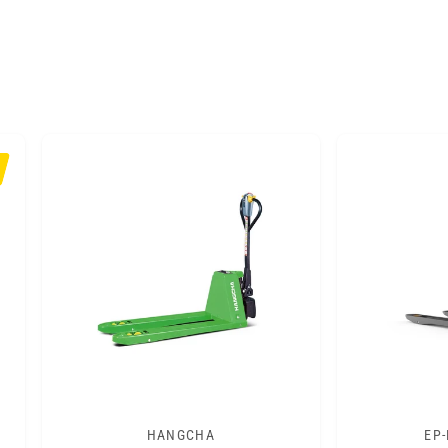
HANGCHA
EP
A
A