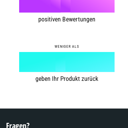
7
9
5
%
0
8
6
1
positiven Bewertungen
9
7
2
WENIGER ALS
8
3
%
9
4
geben Ihr Produkt zurück
5
6
Fragen?