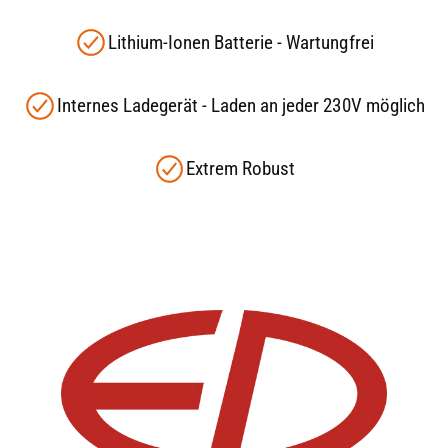
erhöht. Das erleichtert das Überfahren von
Rampen, Türschwellen oder unebenem
Lithium-Ionen Batterie - Wartungfrei
Gelände. Gleichzeitig können dank dieser
Funktion zwei Paletten gleichzeitig bewegt
Internes Ladegerät - Laden an jeder 230V möglich
werden – ideal für effizientes Arbeiten in der
Logistik.
Extrem Robust
Jetzt den EP-WSI161 bei
Staplertechnik24.de kaufen
Investieren Sie in moderne Flurfördertechnik
mit dem EP-Equipment WSI161. Bei
Staplertechnik24.de erhalten Sie erstklassige
Beratung, schnelle Lieferung und zuverlässige
Technik für Ihren Lageralltag.