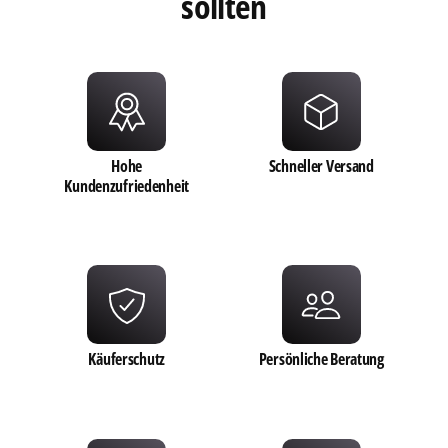
sollten
0
Hohe
Schneller Versand
1
Kundenzufriedenheit
2
0
3
1
Käuferschutz
Persönliche Beratung
0
4
2