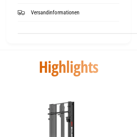
schweren Lasten
Versandinformationen
Wartungsfreier Lithium-Ionen-Akku mit
schneller Ladefähigkeit und langer
Lebensdauer
Kompakte Bauweise für den Einsatz in
Highlights
schmalen Gängen und beengten Lagerflächen
Ergonomisches Bedienkonzept für einfache
Handhabung und hohe Arbeitssicherheit
Technische Daten im Überblick:
Tragkraft: 1600 kg
Max. Hubhöhe: 5500 mm