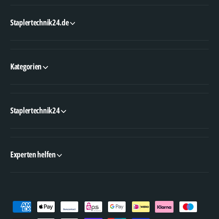
Staplertechnik24.de
Kategorien
Staplertechnik24
Experten helfen
Z