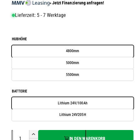
d
» Jetzt Finanzierung anfragen!
a
a
l
l
Lieferzeit: 5 - 7 Werktage
ö
f
e
f
n
r
e
HUBHÖHE
n
P
r
4800mm
e
5000mm
i
5500mm
s
BATTERIE
Lithium 24V/100Ah
Lithium 24V205H
A
E
IN DEN WARENKORB