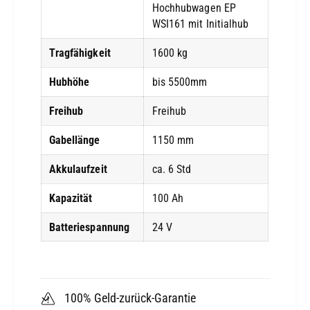
Hochhubwagen EP
Einsatz im Mehrschichtbetrieb.
WSI161 mit Initialhub
Tragfähigkeit
1600 kg
Ihre Vorteile mit dem EP-WSI161:
Hubhöhe
bis 5500mm
Initialhub für mehr Bodenfreiheit und sicheres
Freihub
Freihub
Fahren auf unebenem Untergrund oder
Rampen
Gabellänge
1150 mm
Möglichkeit zur Doppelstockverladung – zwei
Akkulaufzeit
ca. 6 Std
Paletten gleichzeitig transportieren
Kapazität
100 Ah
Hubhöhe bis 5500 mm – ideal für
Batteriespannung
24 V
Hochregallager und platzsparende
Lagerlösungen
100% Geld-zurück-Garantie
1600 kg Tragkraft – zuverlässig auch bei